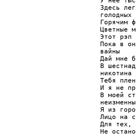
У неё тыс
Здесь лег
голодных 
Горячим ф
Цветные м
Этот рэп 
Пока в он
вайны

Дай мне б
В шестнад
никотина

Тебя плен
И я не пр
В моей ст
неизменны

Я из горо
Лицо на с
Для тех, 
Не остано