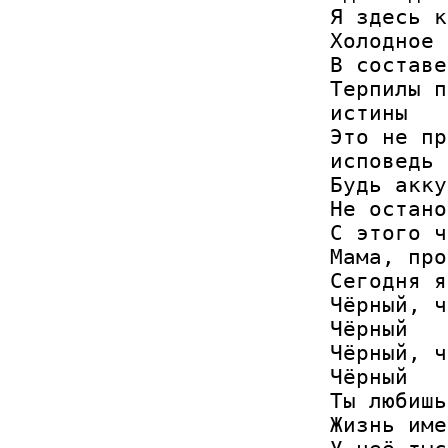
Я здесь к
Холодное 
В составе
Терпилы п
истины

Это не пр
исповедь

Будь акку
Не остано
С этого ч
Мама, про
Сегодня я
Чёрный, ч
Чёрный

Чёрный, ч
Чёрный

Ты любишь
Жизнь име