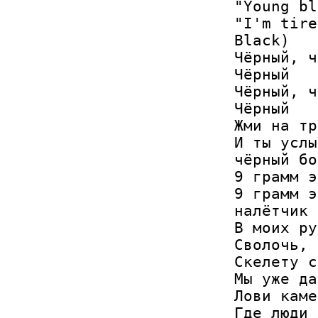
"Young bl
"I'm tire
Black)

Чёрный, ч
Чёрный

Чёрный, ч
Чёрный

Жми на тр
И ты услы
чёрный бо
9 грамм э
9 грамм э
налётчик

В моих ру
Сволочь, 
Скелету с
Мы уже да
Лови каме
Где люди 