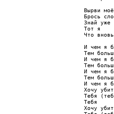
Вырви моё
Брось сло
Знай уже 
Тот я

Что вновь
И чем я б
Тем больш
И чем я б
Тем больш
И чем я б
Тем больш
И чем я б
Хочу убит
Тебя (теб
Тебя

Хочу убит