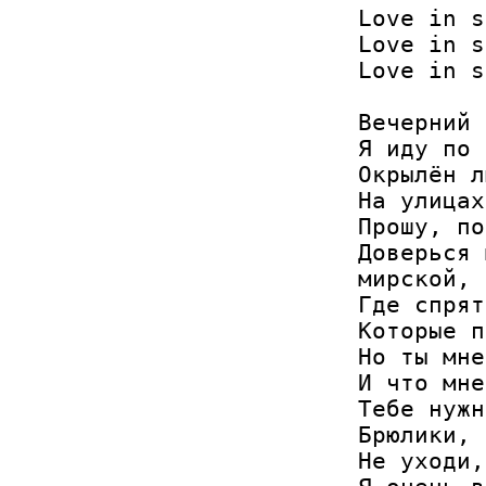
Love in s
Love in s
Love in s
Вечерний 
Я иду по 
Окрылён л
На улицах
Прошу, по
Доверься 
мирской,

Где спрят
Которые п
Но ты мне
И что мне
Тебе нужн
Брюлики, 
Не уходи,