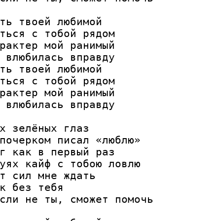
ть твоей любимой

ться с тобой рядом

рактер мой ранимый

 влюбилась вправду

ть твоей любимой

ться с тобой рядом

рактер мой ранимый

 влюбилась вправду

х зелёных глаз

почерком писал «люблю»

г как в первый раз

уях кайф с тобою ловлю

т сил мне ждать

к без тебя

сли не ты, сможет помочь
