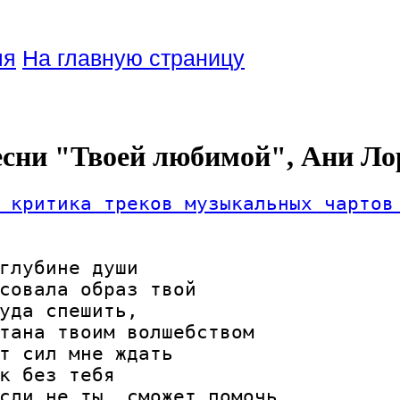
ля
На главную страницу
есни "Твоей любимой", Ани Ло
 критика треков музыкальных чартов
глубине души

совала образ твой

уда спешить,

тана твоим волшебством

т сил мне ждать

к без тебя

сли не ты, сможет помочь
