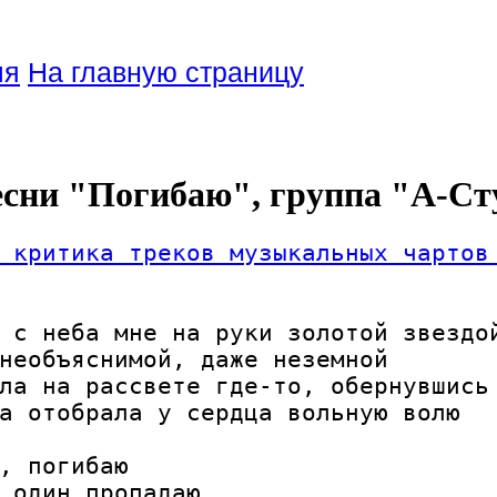
ля
На главную страницу
есни "Погибаю", группа "А-Ст
 критика треков музыкальных чартов
 с неба мне на руки золотой звездой
необъяснимой, даже неземной

ла на рассвете где-то, обернувшись 
а отобрала у сердца вольную волю

, погибаю

 один пропадаю
