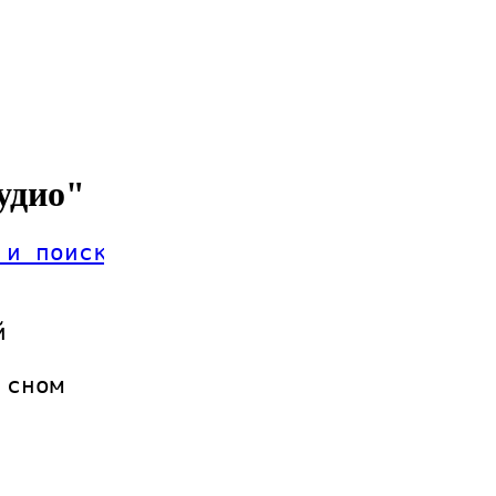
удио"
 и поиск


сном
